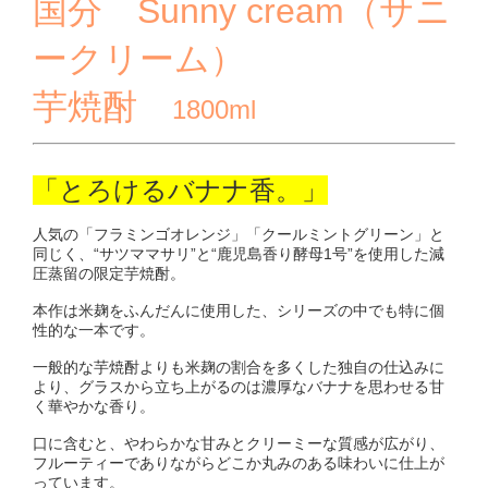
国分 Sunny cream（サニ
ークリーム）
芋焼酎
1800ml
「とろけるバナナ香。」
人気の「フラミンゴオレンジ」「クールミントグリーン」と
同じく、“サツママサリ”と“鹿児島香り酵母1号”を使用した減
圧蒸留の限定芋焼酎。
本作は米麹をふんだんに使用した、シリーズの中でも特に個
性的な一本です。
一般的な芋焼酎よりも米麹の割合を多くした独自の仕込みに
より、グラスから立ち上がるのは濃厚なバナナを思わせる甘
く華やかな香り。
口に含むと、やわらかな甘みとクリーミーな質感が広がり、
フルーティーでありながらどこか丸みのある味わいに仕上が
っています。