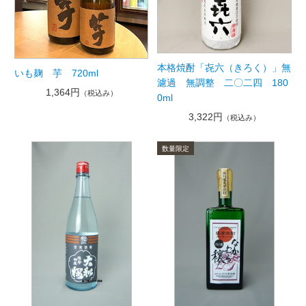
本格焼酎「㐂六（きろく）」無
いも麹 芋 720ml
濾過 無調整 二〇二四 180
1,364円
（税込み）
0ml
3,322円
（税込み）