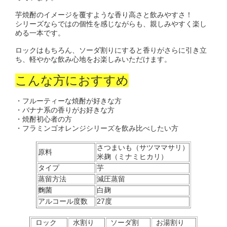
芋焼酎のイメージを覆すような香り高さと飲みやすさ！
シリーズならではの個性を感じながらも、親しみやすく楽し
める一本です。
ロックはもちろん、ソーダ割りにすると香りがさらに引き立
ち、軽やかな飲み心地をお楽しみいただけます。
こんな方におすすめ
・フルーティーな焼酎が好きな方
・バナナ系の香りがお好きな方
・焼酎初心者の方
・フラミンゴオレンジシリーズを飲み比べしたい方
さつまいも（サツママサリ）
原料
米麹（ミナミヒカリ）
タイプ
芋
蒸留方法
減圧蒸留
麴菌
白麹
アルコール度数
27度
ロック
水割り
ソーダ割
お湯割り