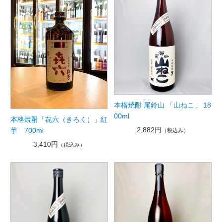
本格焼酎 尾鈴山 「山ねこ」 18
00ml
本格焼酎「㐂六（きろく）」紅
2,882円
芋 700ml
（税込み）
3,410円
（税込み）