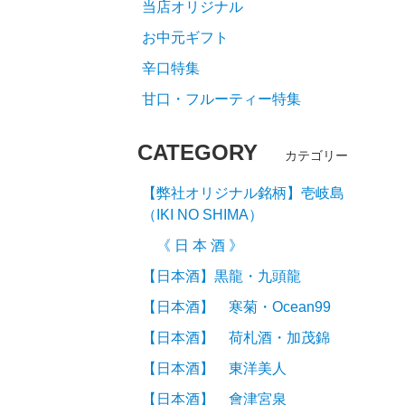
当店オリジナル
お中元ギフト
辛口特集
甘口・フルーティー特集
CATEGORY
カテゴリー
【弊社オリジナル銘柄】壱岐島
（IKI NO SHIMA）
《 日 本 酒 》
【日本酒】黒龍・九頭龍
【日本酒】 寒菊・Ocean99
【日本酒】 荷札酒・加茂錦
【日本酒】 東洋美人
【日本酒】 會津宮泉