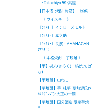
･Takachiyo 59･髙龗
【日本酒･焼酎･梅酒】 獺祭
《 ウイスキー 》
【ｳｲｽｷｰ】イチローズモルト
【ｳｲｽｷｰ】嘉之助
【ｳｲｽｷｰ】長濱・AMAHAGAN-
ｱﾏﾊｶﾞﾝ-
《 本格焼酎 芋焼酎 》
【芋】㐂六(きろく)・橘(たちば
な)
【芋焼酎】山ねこ
【芋焼酎】芋･純芋･蔓無源氏(ﾂ
ﾙﾅｼｹﾞﾝｼﾞ)･大正の一滴
【芋焼酎】国分酒造 限定芋焼
酎