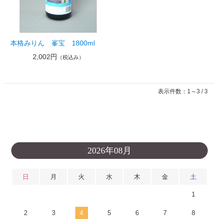
本格みりん 峯宝 1800ml
2,002円
（税込み）
表示件数：1～3 / 3
2026年08月
日
月
火
水
木
金
土
1
2
3
4
5
6
7
8