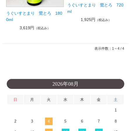
うぐいすとまり 鶯とろ 720
ml
うぐいすとまり 鶯とろ 180
0ml
1,925円
（税込み）
3,619円
（税込み）
表示件数：1～4 / 4
2026年08月
日
月
火
水
木
金
土
1
2
3
4
5
6
7
8