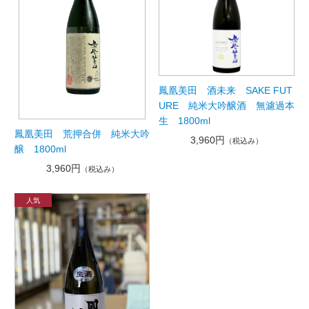
鳳凰美田 酒未来 SAKE FUT
URE 純米大吟醸酒 無濾過本
生 1800ml
鳳凰美田 荒押合併 純米大吟
3,960円
（税込み）
醸 1800ml
3,960円
（税込み）