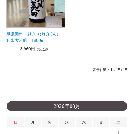
鳳凰美田 髭判（ひげばん）
純米大吟醸 1800ml
3,960円
（税込み）
表示件数：1～15 / 15
2026年08月
日
月
火
水
木
金
土
1