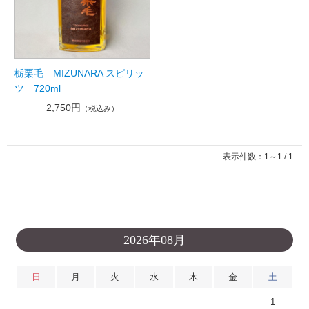
栃栗毛 MIZUNARA スピリッ
ツ 720ml
2,750円
（税込み）
表示件数：1～1 / 1
2026年08月
日
月
火
水
木
金
土
1