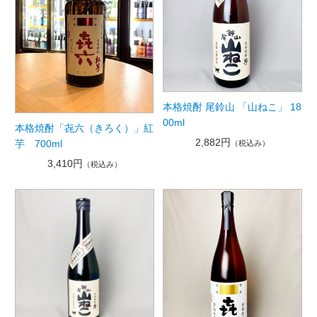
本格焼酎 尾鈴山 「山ねこ」 18
00ml
本格焼酎「㐂六（きろく）」紅
2,882円
芋 700ml
（税込み）
3,410円
（税込み）