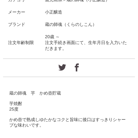
メーカー
小正醸造
ブランド
蔵の師魂（くらのしこん）
20歳 ～
注文年齢制限
注文手続き画面にて、生年月日を入力いた
だきます。
蔵の師魂 芋 かめ壺貯蔵
芋焼酎
25度
かめ壺で熟成しゆたかなコクと旨味に後口はすっきりシャー
プな味わいです。