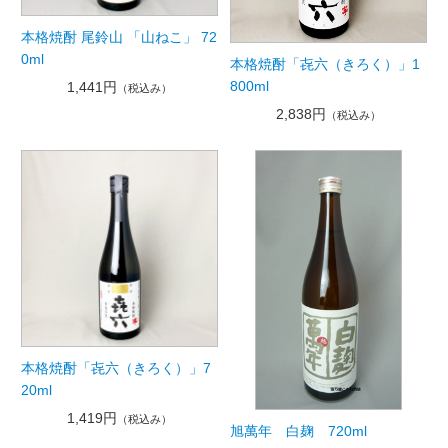
本格焼酎 尾鈴山 「山ねこ」 72
0ml
本格焼酎「㐂六（きろく）」1
800ml
1,441円
（税込み）
2,838円
（税込み）
本格焼酎「㐂六（きろく）」7
20ml
1,419円
（税込み）
旭萬年 白麹 720ml