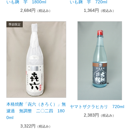
いも麹 芋 1800ml
いも麹 芋 720ml
2,684円
1,364円
（税込み）
（税込み）
本格焼酎「㐂六（きろく）」無
ヤマトザクラヒカリ 720ml
濾過 無調整 二〇二四 180
2,383円
（税込み）
0ml
3,322円
（税込み）