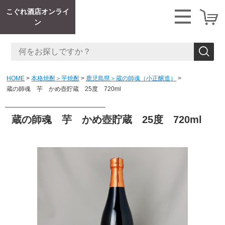
こぐれ酒店オンライ
ン
HOME
本格焼酎＞芋焼酎
鹿児島県＞蔵の師魂（小正醸造）
蔵の師魂 芋 かめ壺貯蔵 25度 720ml
蔵の師魂 芋 かめ壺貯蔵 25度 720ml